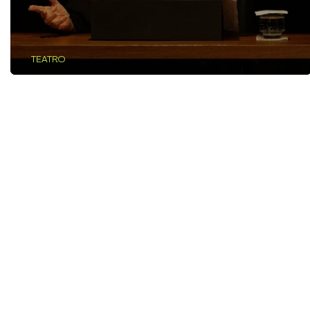
TEATRO
Destaques do Teatro Paulistano em 20