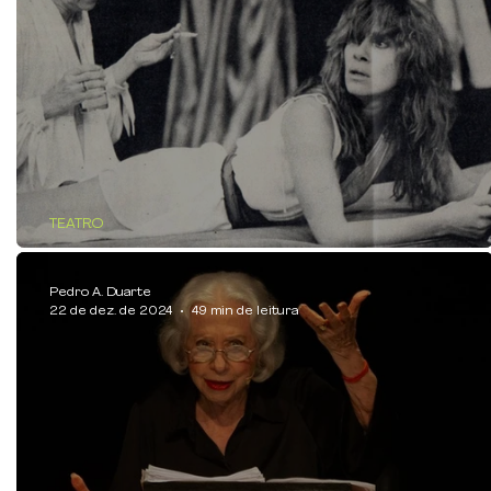
TEATRO
As Personificações de Petra von Kant
Pedro A. Duarte
22 de dez. de 2024
49 min de leitura