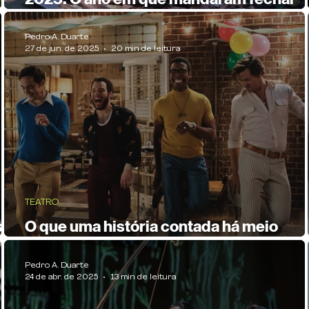
teatros
Pedro A. Duarte
27 de jun. de 2025
20 min de leitura
TEATRO
sua
O que uma história contada há meio
século tem a dizer sobre os dias atuais
Pedro A. Duarte
24 de abr. de 2025
13 min de leitura