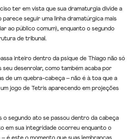
ciso ter em vista que sua dramaturgia divide a 
o parece seguir uma linha dramatúrgica mais 
iliar ao público comum), enquanto o segundo 
tura de tribunal.
assa inteiro dentro da psique de Thiago não só 
seu desenrolar, como também acaba por 
as de um quebra-cabeça – não é à toa que a 
ui um jogo de Tetris aparecendo em projeções 
as o segundo ato se passou dentro da cabeça 
o em sua integridade ocorreu enquanto o 
a – é este o momento que suas lembranças 