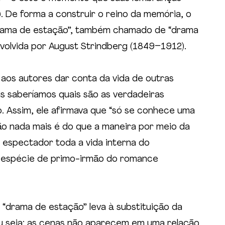
. De forma a construir o reino da memória, o 
drama de estação”, também chamado de “drama 
volvida por August Strindberg
(1849–1912).
 aos autores dar conta da vida de outras 
is saberíamos quais são as verdadeiras 
. Assim, ele afirmava que “só se conhece uma 
ão nada mais é do que a maneira por meio da 
o espectador toda a vida interna do 
 espécie de primo-irmão do romance 
 “drama de estação” leva à substituição da 
u seja: as cenas não aparecem em uma relação 