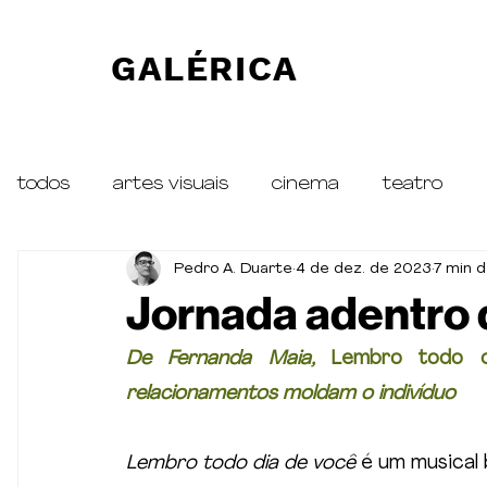
GALÉRICA
todos
artes visuais
cinema
teatro
Pedro A. Duarte
4 de dez. de 2023
7 min d
traduções
ESPECIAL Petra von Kant
R
Jornada adentro 
De Fernanda Maia, 
Lembro todo 
relacionamentos moldam o indivíduo
Lembro todo dia de você
 é um musical 