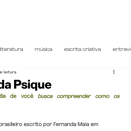
literatura
música
escrita criativa
entrevi
e leitura
etrospectiva do Teatro Paulistano
da Psique
dia de você 
busca compreender como os 
brasileiro escrito por Fernanda Maia em 