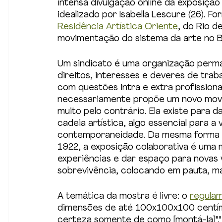
intensa divulgação online da exposição
idealizado por Isabella Lescure (26). 
Residência Artística Oriente
, do Rio de
movimentação do sistema da arte no Bra
Um sindicato é uma organização perman
direitos, interesses e deveres de tra
com questões intra e extra profissionai
necessariamente propõe um novo movime
muito pelo contrário. Ela existe para d
cadeia artística, algo essencial para a 
contemporaneidade. Da mesma forma q
1922, a exposição colaborativa é uma m
experiências e dar espaço para novas v
sobrevivência, colocando em pauta, ma
A temática da mostra é livre: o 
regula
dimensões de até 100x100x100 centíme
certeza somente de como [montá-la]".