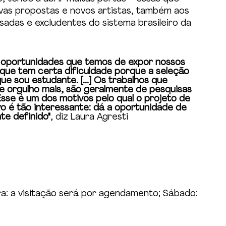
as propostas e novos artistas, também aos 
adas e excludentes do sistema brasileiro da 
s oportunidades que temos de expor nossos 
o que tem certa dificuldade porque a seleção 
e sou estudante. [...] Os trabalhos que 
e orgulho mais, são geralmente de pesquisas 
Esse é um dos motivos pelo qual o projeto de 
o é tão interessante: dá a oportunidade de 
te definido"
, diz Laura Agresti
ira: a visitação será por agendamento; Sábado: 