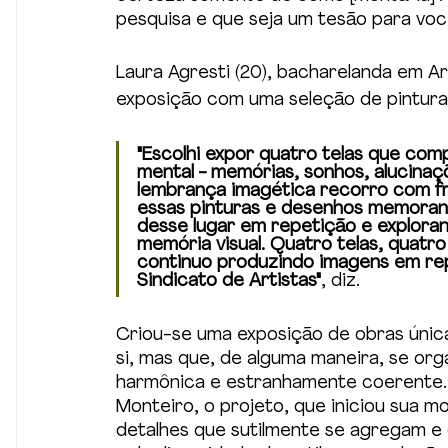
pesquisa e que seja um tesão para você"
Laura Agresti (20), bacharelanda em Ar
exposição com uma seleção de pintura
"Escolhi expor quatro telas que co
mental - memórias, sonhos, alucinaçõe
lembrança imagética recorro com fr
essas pinturas e desenhos memorand
desse lugar em repetição e exploran
memória visual. Quatro telas, quatro
continuo produzindo imagens em re
Sindicato de Artistas"
, diz.
Criou-se uma exposição de obras única
si, mas que, de alguma maneira, se or
harmônica e estranhamente coerente
Monteiro, o projeto, que iniciou sua 
detalhes que sutilmente se agregam e