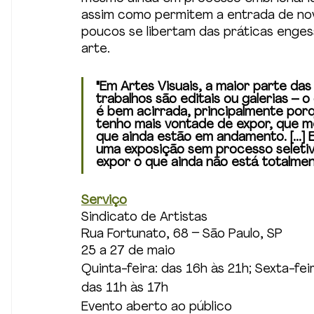
assim como permitem a entrada de nov
poucos se libertam das práticas engess
arte.
"Em Artes Visuais, a maior parte da
trabalhos são editais ou galerias – 
é bem acirrada, principalmente porqu
tenho mais vontade de expor, que m
que ainda estão em andamento. [...] 
uma exposição sem processo seletiv
expor o que ainda não está totalmen
Serviço
Sindicato de Artistas 
Rua Fortunato, 68 – São Paulo, SP
25 a 27 de maio
Quinta-feira: das 16h às 21h; Sexta-fe
das 11h às 17h
Evento aberto ao público