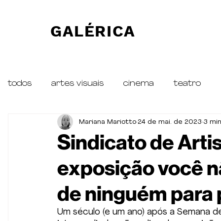
GALÉRICA
todos
artes visuais
cinema
teatro
Mariana Mariotto
24 de mai. de 2023
3 min
traduções
ESPECIAL Petra von Kant
R
Sindicato de Arti
exposição você n
de ninguém para 
Um século (e um ano) após a Semana 