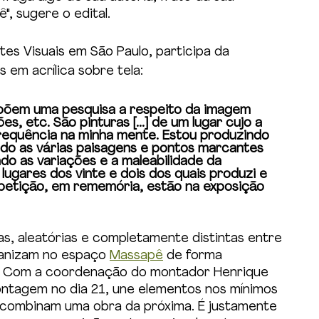
, sugere o edital. 
tes Visuais em São Paulo, participa da 
s 
em acrílica sobre tela:
mpõem uma pesquisa a respeito da imagem 
s, etc. São pinturas [...] de um lugar cujo a 
equência na minha mente. Estou produzindo 
o as várias paisagens e pontos marcantes 
do as variações e a maleabilidade da 
 lugares dos vinte e dois dos quais produzi e 
petição, em rememória, estão na exposição 
s, aleatórias e completamente distintas entre 
ganizam no espaço 
Massapê
 de forma 
. Com a coordenação do montador Henrique 
montagem no dia 21, une elementos nos mínimos 
 combinam uma obra da próxima. É justamente 