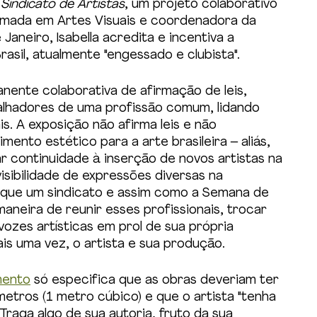
 
Sindicato de Artistas
, um projeto colaborativo 
Formada em Artes Visuais e coordenadora da 
 Janeiro, Isabella acredita e incentiva a 
sil, atualmente "engessado e clubista".
ente colaborativa de afirmação de leis, 
balhadores de uma profissão comum, lidando 
s. A exposição não afirma leis e não 
nto estético para a arte brasileira – aliás, 
ar continuidade à inserção de novos artistas na 
visibilidade de expressões diversas na 
ue um sindicato e assim como a Semana de 
aneira de reunir esses profissionais, trocar 
ozes artísticas em prol de sua própria 
is uma vez, o artista e sua produção.
mento
 só especifica que as obras deveriam ter 
tros (1 metro cúbico) e que o artista "tenha 
"Traga algo de sua autoria, fruto da sua 