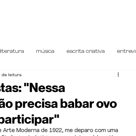
literatura
música
escrita criativa
entrevi
 de leitura
etrospectiva do Teatro Paulistano
stas: "Nessa
ão precisa babar ovo
participar"
de Arte Moderna de 1922, me deparo com uma 