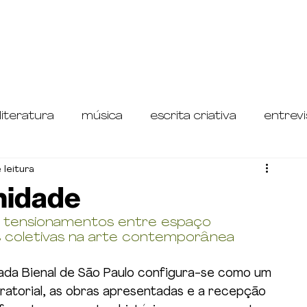
literatura
música
escrita criativa
entrevi
 leitura
etrospectiva do Teatro Paulistano
nidade
ta tensionamentos entre espaço 
as coletivas na arte contemporânea
ada Bienal de São Paulo configura-se como um 
atorial, as obras apresentadas e a recepção 