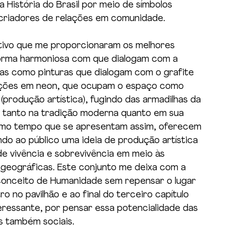
 História do Brasil por meio de símbolos 
 criadores de relações em comunidade.
tivo que me proporcionaram os melhores 
orma harmoniosa com que dialogam com a 
as como pinturas que dialogam com o grafite 
alações em neon, que ocupam o espaço como 
(produção artística), fugindo das armadilhas da 
e tanto na tradição moderna quanto em sua 
mo tempo que se apresentam assim, oferecem 
do ao público uma ideia de produção artística 
de vivência e sobrevivência em meio às 
geográficas. Este conjunto me deixa com a 
 conceito de Humanidade sem repensar o lugar 
o no pavilhão e ao final do terceiro capítulo 
eressante, por pensar essa potencialidade das 
 também sociais.  