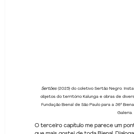
Sertões 
(2025) do coletivo Sertão Negro. Inst
objetos do território Kalunga e obras de dive
Fundação Bienal de São Paulo para a 36ª Biena
Galeria.
O terceiro capítulo me parece um pont
que mais gostei de toda Bienal. Dialog