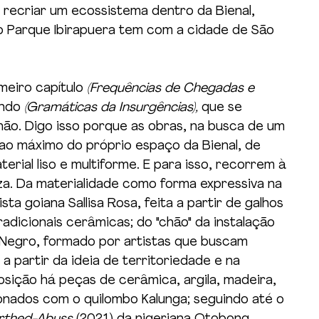
 recriar um ecossistema dentro da Bienal, 
 o Parque Ibirapuera tem com a cidade de São 
meiro capítulo 
(Frequências de Chegadas e 
ndo 
(Gramáticas da Insurgências), 
que se 
hão. Digo isso porque as obras, na busca de um 
 ao máximo do próprio espaço da Bienal, de 
rial liso e multiforme. E para isso, recorrem à 
za. Da materialidade como forma expressiva na 
ista goiana Sallisa Rosa, feita a partir de galhos 
adicionais cerâmicas; do "chão" da instalação 
o Negro, formado por artistas que buscam 
 partir da ideia de territoriedade e na 
sição há peças de cerâmica, argila, madeira, 
ionados com o quilombo Kalunga; seguindo até o 