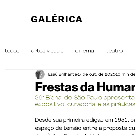
GALÉRICA
todos
artes visuais
cinema
teatro
Esaú Brilhante
17 de out. de 2025
10 min de
traduções
ESPECIAL Petra von Kant
R
Frestas da Huma
36ª Bienal de São Paulo apresen
expositivo, curadoria e as prátic
Desde sua primeira edição em 1951, c
espaço de tensão entre a proposta cur