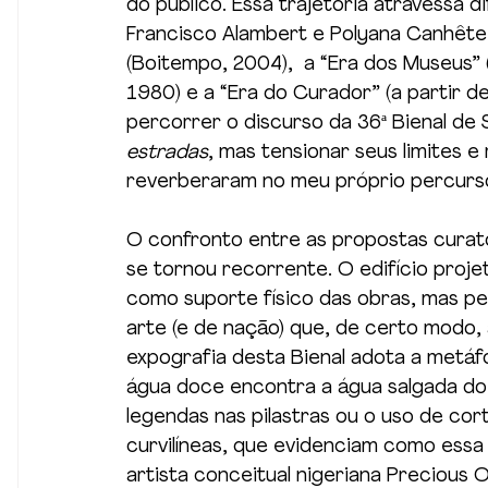
do público. Essa trajetória atravessa
Francisco Alambert e Polyana Canhête 
(Boitempo, 2004),  a “Era dos Museus” 
1980) e a “Era do Curador” (a partir d
percorrer o discurso da 36ª Bienal de S
estradas
, mas tensionar seus limites 
reverberaram no meu próprio percurs
O confronto entre as propostas curator
se tornou recorrente. O edifício proj
como suporte físico das obras, mas p
arte (e de nação) que, de certo modo,
expografia desta Bienal adota a metáfo
água doce encontra a água salgada do 
legendas nas pilastras ou o uso de cor
curvilíneas, que evidenciam como essa 
artista conceitual nigeriana Precious