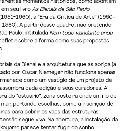
 diferentes momentos históricos, como apontam  
em seu livro 
As Bienais de São Paulo 
(1951-1960), a “Era da Crítica de Arte” (1960-
e 1980). A partir desse quadro, não pretendo 
ão Paulo, intitulada 
Nem todo viandante anda 
e refletir sobre a forma como suas propostas 
o.
iais da Bienal e a arquitetura que as abriga já 
etado por Oscar Niemeyer não funciona apenas 
ermanece como um vestígio de um projeto de 
 assombra cada edição e seus curadores. A 
ra do “estuário”, zona costeira onde um rio de 
mar, portando escolhas, como a inscrição de 
tinas para cobrir os vãos das estruturas 
tensão segue viva. Na abertura, a instalação da 
 Okoyomo parece tentar fugir do sonho 