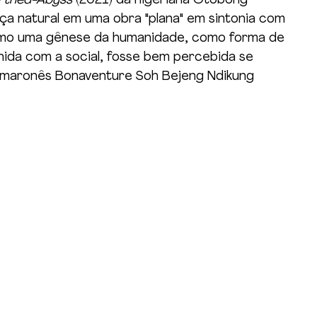
rthed-Abyss
 (2021) da nigeriana Otobong 
a natural em uma obra "plana" em sintonia com 
mo uma gênese da humanidade, como forma de 
nida com a social, fosse bem percebida se 
maronês Bonaventure Soh Bejeng Ndikung 