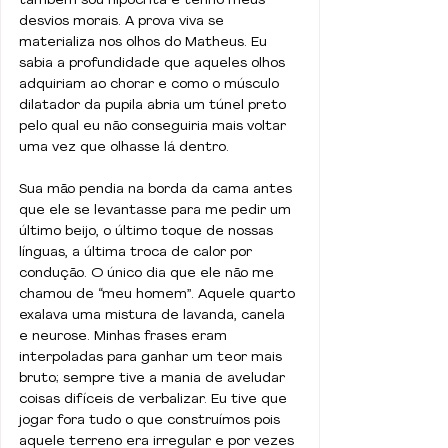
também sou hipócrita e tenho meus 
desvios morais. A prova viva se 
materializa nos olhos do Matheus. Eu 
sabia a profundidade que aqueles olhos 
adquiriam ao chorar e como o músculo 
dilatador da pupila abria um túnel preto 
pelo qual eu não conseguiria mais voltar 
uma vez que olhasse lá dentro.
Sua mão pendia na borda da cama antes 
que ele se levantasse para me pedir um 
último beijo, o último toque de nossas 
línguas, a última troca de calor por 
condução. O único dia que ele não me 
chamou de “meu homem”. Aquele quarto 
exalava uma mistura de lavanda, canela 
e neurose. Minhas frases eram 
interpoladas para ganhar um teor mais 
bruto; sempre tive a mania de aveludar 
coisas difíceis de verbalizar. Eu tive que 
jogar fora tudo o que construímos pois 
aquele terreno era irregular e por vezes 