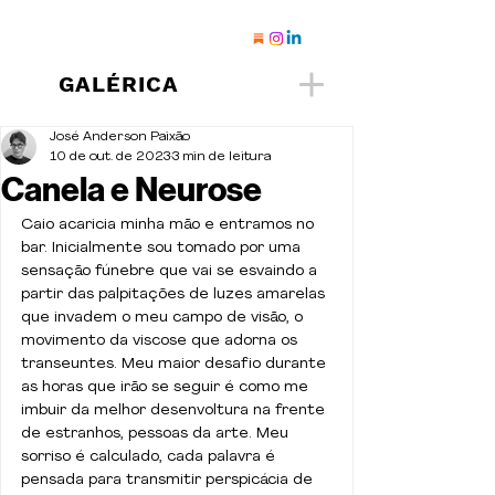
GALÉRICA
José Anderson Paixão
10 de out. de 2023
3 min de leitura
Canela e Neurose
Caio acaricia minha mão e entramos no 
bar. Inicialmente sou tomado por uma 
sensação fúnebre que vai se esvaindo a 
partir das palpitações de luzes amarelas 
que invadem o meu campo de visão, o 
movimento da viscose que adorna os 
transeuntes. Meu maior desafio durante 
as horas que irão se seguir é como me 
imbuir da melhor desenvoltura na frente 
de estranhos, pessoas da arte. Meu 
sorriso é calculado, cada palavra é 
pensada para transmitir perspicácia de 