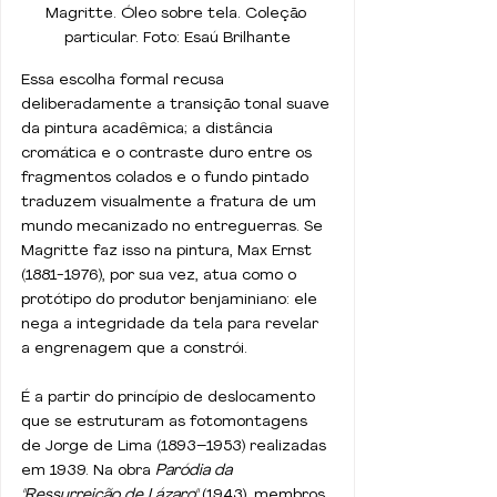
Magritte. Óleo sobre tela. Coleção 
particular. Foto: Esaú Brilhante
Essa escolha formal recusa 
deliberadamente a transição tonal suave 
da pintura acadêmica; a distância 
cromática e o contraste duro entre os 
fragmentos colados e o fundo pintado 
traduzem visualmente a fratura de um 
mundo mecanizado no entreguerras. Se 
Magritte faz isso na pintura, Max Ernst 
(1881-1976), por sua vez, atua como o 
protótipo do produtor benjaminiano: ele 
nega a integridade da tela para revelar 
a engrenagem que a constrói. 
É a partir do princípio de deslocamento 
que se estruturam as fotomontagens 
de Jorge de Lima (1893–1953) realizadas 
em 1939. Na obra 
Paródia da 
"Ressurreição de Lázaro"
 (1943), membros 