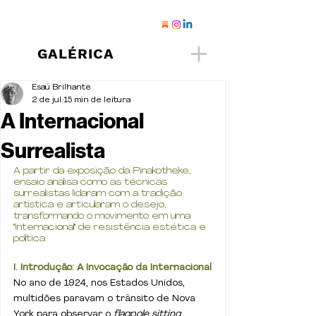
GALÉRICA
Esaú Brilhante
2 de jul.
15 min de leitura
A Internacional
Surrealista
A partir da exposição da Pinakotheke, 
ensaio analisa como as técnicas 
surrealistas lidaram com a tradição 
artística e articularam o desejo, 
transformando o movimento em uma 
"Internacional" de resistência estética e 
política
I. Introdução: A Invocação da Internacional
No ano de 1924, nos Estados Unidos, 
multidões paravam o trânsito de Nova 
York para observar o
 flagpole sitting 