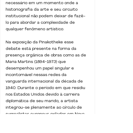
necessário em um momento onde a 
historiografia da arte e seu circuito 
institucional não podem deixar de fazê-
lo para abordar a complexidade de 
qualquer fenômeno artístico. 
Na exposição da Pinakotheke esse 
debate está presente na forma da 
presença orgânica de obras como as de 
Maria Martins (1894-1973) que  
desempenhou um papel singular e 
incontornável nessas redes da 
vanguarda internacional da década de 
1940. Durante o período em que residiu 
nos Estados Unidos devido à carreira 
diplomática de seu marido, a artista 
integrou-se plenamente ao círculo de 
surrealistas europeus exilados em Nova 
York, privando da proximidade de nomes 
como André Breton, Max Ernst e Marcel 