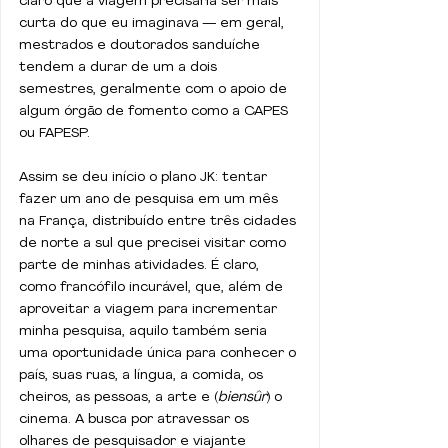
claro que a viagem precisaria ser mais 
curta do que eu imaginava — em geral, 
mestrados e doutorados sanduíche 
tendem a durar de um a dois 
semestres, geralmente com o apoio de 
algum órgão de fomento como a CAPES 
ou FAPESP.
Assim se deu início o plano JK: tentar 
fazer um ano de pesquisa em um mês 
na França, distribuído entre três cidades 
de norte a sul que precisei visitar como 
parte de minhas atividades. É claro, 
como francófilo incurável, que, além de 
aproveitar a viagem para incrementar 
minha pesquisa, aquilo também seria 
uma oportunidade única para conhecer o 
país, suas ruas, a língua, a comida, os 
cheiros, as pessoas, a arte e (
biensûr
) o 
cinema. A busca por atravessar os 
olhares de pesquisador e viajante 