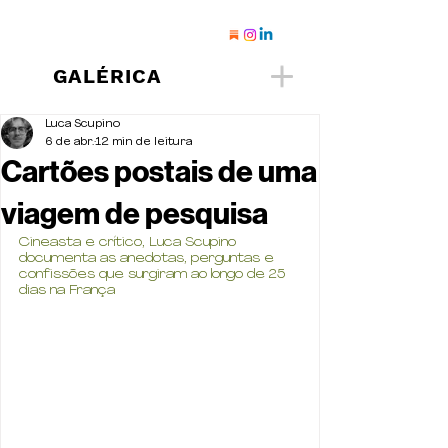
GALÉRICA
Luca Scupino
6 de abr.
12 min de leitura
Cartões postais de uma
viagem de pesquisa
Cineasta e crítico, Luca Scupino 
documenta as anedotas, perguntas e 
confissões que surgiram ao longo de 25 
dias na França