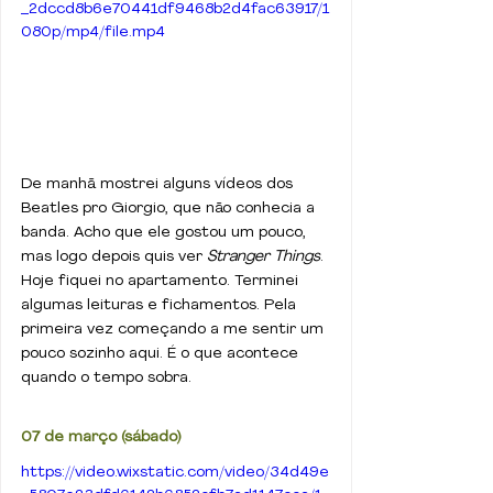
_2dccd8b6e70441df9468b2d4fac63917/1
080p/mp4/file.mp4
De manhã mostrei alguns vídeos dos 
Beatles pro Giorgio, que não conhecia a 
banda. Acho que ele gostou um pouco, 
mas logo depois quis ver 
Stranger Things
. 
Hoje fiquei no apartamento. Terminei 
algumas leituras e fichamentos. Pela 
primeira vez começando a me sentir um 
pouco sozinho aqui. É o que acontece 
quando o tempo sobra.
07 de março (sábado)
https://video.wixstatic.com/video/34d49e