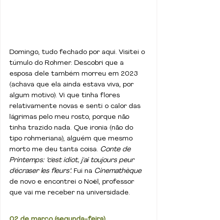
Domingo, tudo fechado por aqui. Visitei o 
túmulo do Rohmer. Descobri que a 
esposa dele também morreu em 2023 
(achava que ela ainda estava viva, por 
algum motivo). Vi que tinha flores 
relativamente novas e senti o calor das 
lágrimas pelo meu rosto, porque não 
tinha trazido nada. Que ironia (não do 
tipo rohmeriana), alguém que mesmo 
morto me deu tanta coisa. 
Conte de 
Printemps: "c'est idiot, j'ai toujours peur 
d'écraser les fleurs".
 Fui na 
Cinemathèque 
de novo e encontrei o Noël, professor 
que vai me receber na universidade.
02 de março (segunda-feira)