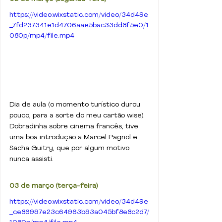
https://video.wixstatic.com/video/34d49e
_7fd237341e1d4706aae5bac33dd8f5e0/1
080p/mp4/file.mp4
Dia de aula (o momento turístico durou 
pouco, para a sorte do meu cartão wise). 
Dobradinha sobre cinema francês, tive 
uma boa introdução a Marcel Pagnol e 
Sacha Guitry, que por algum motivo 
nunca assisti.
03 de março (terça-feira)
https://video.wixstatic.com/video/34d49e
_ce86997e23c64963b93a045bf8e8c2d7/