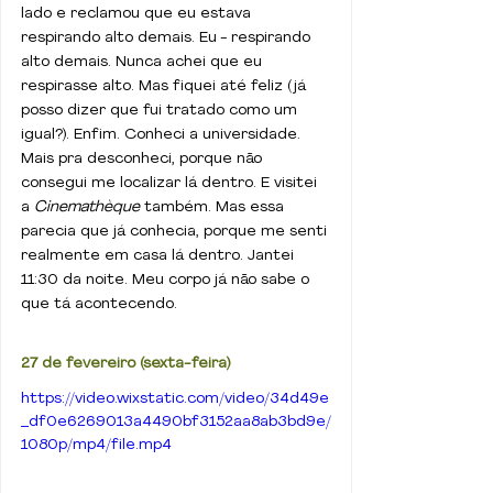
lado e reclamou que eu estava 
respirando alto demais. Eu - respirando 
alto demais. Nunca achei que eu 
respirasse alto. Mas fiquei até feliz (já 
posso dizer que fui tratado como um 
igual?). Enfim. Conheci a universidade. 
Mais pra desconheci, porque não 
consegui me localizar lá dentro. E visitei 
a 
Cinemathèque 
também. Mas essa 
parecia que já conhecia, porque me senti 
realmente em casa lá dentro. Jantei 
11:30 da noite. Meu corpo já não sabe o 
que tá acontecendo.
27 de fevereiro (sexta-feira)
https://video.wixstatic.com/video/34d49e
_df0e6269013a4490bf3152aa8ab3bd9e/
1080p/mp4/file.mp4