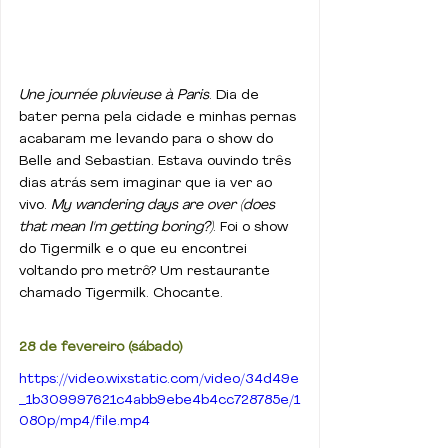
Une journée pluvieuse à Paris
. Dia de 
bater perna pela cidade e minhas pernas 
acabaram me levando para o show do 
Belle and Sebastian. Estava ouvindo três 
dias atrás sem imaginar que ia ver ao 
vivo. 
My wandering days are over (does 
that mean I'm getting boring?)
. Foi o show 
do Tigermilk e o que eu encontrei 
voltando pro metrô? Um restaurante 
chamado Tigermilk. Chocante.
28 de fevereiro (sábado)
https://video.wixstatic.com/video/34d49e
_1b309997621c4abb9ebe4b4cc728785e/1
080p/mp4/file.mp4