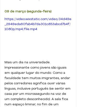
09 de março (segunda-feira)
https://video.wixstatic.com/video/34d49e
_2949eda60fab4b7da301c853abcd7b4f/
1080p/mp4/file.mp4
Mais um dia na universidade. 
Impressionante como jovens são iguais 
em qualquer lugar do mundo. Como a 
faculdade tem muitos imigrantes, andar 
pelos corredores significa ouvir várias 
línguas, inclusive português (se sentir em 
casa por um microssegundo na voz de 
um completo desconhecido). A sala fica 
num espaço liminar, no fim de um 