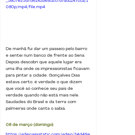
_5807e23dfd6142b6852cfb7ad1147cca/1
080p/mp4/file.mp4
De manhã fui dar um passeio pelo bairro 
e sentei num banco de frente ao Sena. 
Depois descobri que aquele lugar era 
uma ilha onde os impressionistas ficavam 
para pintar a cidade. Gonçalves Dias 
estava certo: é verdade o que dizem 
que você só conhece seu país de 
verdade quando não está mais nele. 
Saudades do Brasil e da terra com 
palmeiras onde canta o sabiá.
08 de março (domingo)
https://video.wixstatic.com/video/34d49e