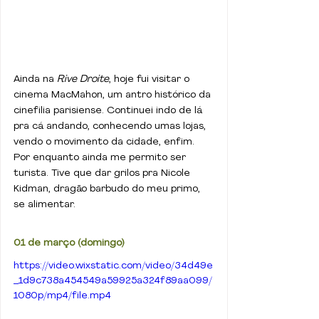
Ainda na 
Rive Droite
, hoje fui visitar o 
cinema MacMahon, um antro histórico da 
cinefilia parisiense. Continuei indo de lá 
pra cá andando, conhecendo umas lojas, 
vendo o movimento da cidade, enfim. 
Por enquanto ainda me permito ser 
turista. Tive que dar grilos pra Nicole 
Kidman, dragão barbudo do meu primo, 
se alimentar.
01 de março (domingo)
https://video.wixstatic.com/video/34d49e
_1d9c738a454549a59925a324f89aa099/
1080p/mp4/file.mp4