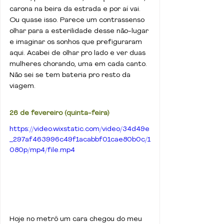
carona na beira da estrada e por aí vai. 
Ou quase isso. Parece um contrassenso 
olhar para a esterilidade desse não-lugar 
e imaginar os sonhos que prefiguraram 
aqui. Acabei de olhar pro lado e ver duas 
mulheres chorando, uma em cada canto. 
Não sei se tem bateria pro resto da 
viagem.
26 de fevereiro (quinta-feira)
https://video.wixstatic.com/video/34d49e
_297af463996c49f1acabbf01cae80b0c/1
080p/mp4/file.mp4
Hoje no metrô um cara chegou do meu 