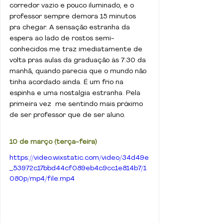
corredor vazio e pouco iluminado, e o 
professor sempre demora 15 minutos 
pra chegar. A sensação estranha da 
espera ao lado de rostos semi-
conhecidos me traz imediatamente de 
volta pras aulas da graduação às 7:30 da 
manhã, quando parecia que o mundo não 
tinha acordado ainda. É um frio na 
espinha e uma nostalgia estranha. Pela 
primeira vez  me sentindo mais próximo 
de ser professor que de ser aluno.
10 de março (terça-feira)
https://video.wixstatic.com/video/34d49e
_53972c17bbd44cf089eb4c9cc1e814b7/1
080p/mp4/file.mp4