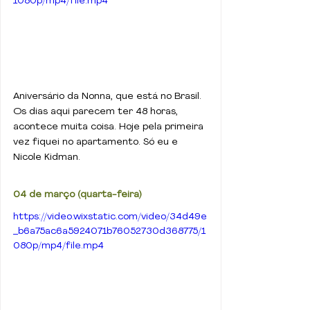
1080p/mp4/file.mp4
Aniversário da Nonna, que está no Brasil. 
Os dias aqui parecem ter 48 horas, 
acontece muita coisa. Hoje pela primeira 
vez fiquei no apartamento. Só eu e 
Nicole Kidman.
04 de março (quarta-feira)
https://video.wixstatic.com/video/34d49e
_b6a75ac6a5924071b76052730d368775/1
080p/mp4/file.mp4