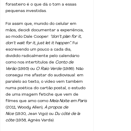
forasteiro é o que dá o tom a essas 
pequenas investidas.
Foi assim que, munido do celular em 
mãos, decidi documentar a experiência, 
ao modo Dale Cooper: 
“don’t plan for it, 
don’t wait for it, just let it happen”.
 Fui 
escrevendo um pouco a cada dia, 
dividido radicalmente pelo calendário 
como nos intertítulos de 
Conto de 
Verão
 (1995) ou 
O Raio Verde 
(1986). Não 
consegui me afastar do audiovisual: em 
paralelo ao texto, o vídeo vem também 
numa poética do cartão postal, o estudo 
de uma imagem fetiche que vem de 
filmes que amo como 
Meia Noite em Paris 
(2011, Woody Allen), 
À propos de 
Nice
 (1930, Jean Vigo) ou 
Du côté de la 
côte
 (1958, Agnès Varda).