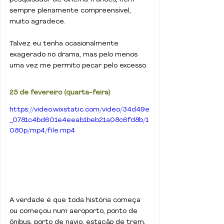
sempre plenamente compreensível, 
muito agradece.
Talvez eu tenha ocasionalmente 
exagerado no drama, mas pelo menos 
uma vez me permito pecar pelo excesso.
25 de fevereiro (quarta-feira)
https://video.wixstatic.com/video/34d49e
_0781c4bd601e4eeab1beb21a08c6fd8b/1
080p/mp4/file.mp4
A verdade é que toda história começa 
ou começou num aeroporto, ponto de 
ônibus, porto de navio, estação de trem, 