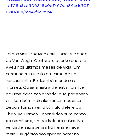
_ef09a9ca306249c0a7460ce94edc707
0/1080p/mp4/file.mp4
Fomos visitar Auvers-sur-Oise, a cidade 
do Van Gogh. Conheci o quarto que ele 
viveu nos últimos meses de vida. Um 
cantinho minúsculo em cima de um 
restaurante. Foi também onde ele 
morreu. Coisa sinistra de estar diante 
de uma coisa tão grande, que por acaso 
era também ridiculamente modesta. 
Depois fomos ver o túmulo dele e do 
Theo, seu irmão. Escondidos num canto 
do cemitério, um ao lado do outro. Na 
verdade são apenas homens e nada 
mais. Os gênios são apenas homens.